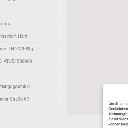
Krems
nnschaft Horn
mer: FN 207683g
D: ATU51506909
tlungsgesmbH
ener Straße 67
Um dir ein o
Geräteinfor
Technologien
dieser Websi
können best